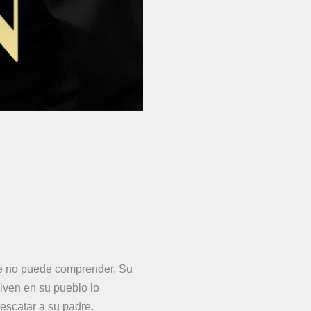
ue no puede comprender. Su
iven en su pueblo lo
rescatar a su padre
.