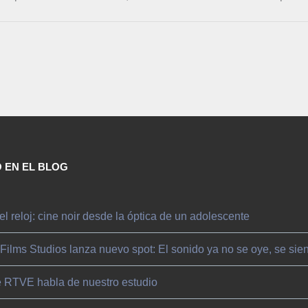
 EN EL BLOG
el reloj: cine noir desde la óptica de un adolescente
 Films Studios lanza nuevo spot: El sonido ya no se oye, se sie
e RTVE habla de nuestro estudio