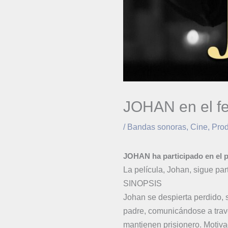
JOHAN en el fe
/
Bandas sonoras
,
Cine
,
Prod
J
OHAN ha participado en el p
La película, Johan, sigue par
SINOPSIS
Johan se despierta perdido, 
padre, comunicándose a travé
mantienen prisionero. Motiva