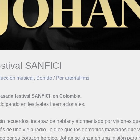
stival SANFICI
ucción musical
,
Sonido
/ Por
arteriafilms
asado festival SANFICI, en Colombia.
ticipando en festivales Internacionales.
sin recuerdos, incapaz de hablar y atormentado por visiones q
s de una vieja radio, le dice que los demonios malvados que v
do por su corazón heroico, Johan se lanza en una misión para 