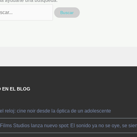
a ayudarte una búsqueda.
 EN EL BLOG
el reloj: cine noir desde la óptica de un adolescente
 Films Studios lanza nuevo spot: El sonido ya no se oye, se sie