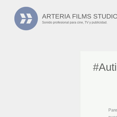
Ir
Busc
al
por:
ARTERIA FILMS STUDI
contenido
Sonido profesional para cine, TV y publicidad.
#Aut
Pare