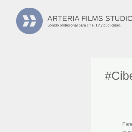
Ir
Busc
al
por:
ARTERIA FILMS STUDI
contenido
Sonido profesional para cine, TV y publicidad.
#Cibe
Pare