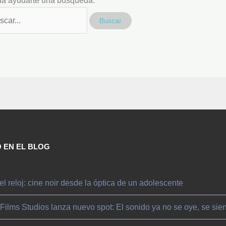
a ayudarte una búsqueda.
 EN EL BLOG
el reloj: cine noir desde la óptica de un adolescente
 Films Studios lanza nuevo spot: El sonido ya no se oye, se sie