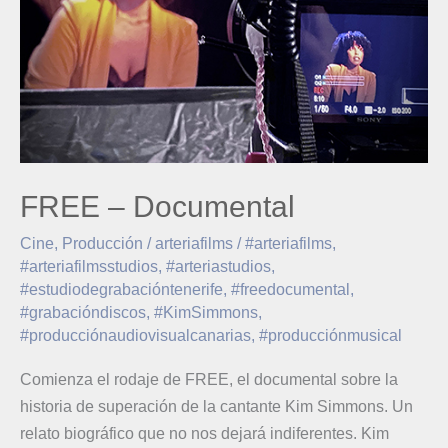
FREE – Documental
Cine
,
Producción
/
arteriafilms
/
#arteriafilms
,
#arteriafilmsstudios
,
#arteriastudios
,
#estudiodegrabacióntenerife
,
#freedocumental
,
#grabacióndiscos
,
#KimSimmons
,
#producciónaudiovisualcanarias
,
#producciónmusical
Comienza el rodaje de FREE, el documental sobre la
historia de superación de la cantante Kim Simmons. Un
relato biográfico que no nos dejará indiferentes. Kim