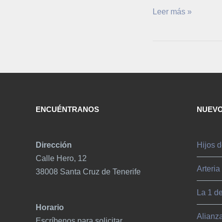
Leer más »
ENCUÉNTRANOS
NUEVO
Dirección
Hijos d
Calle Hero, 12
Arteria
38008 Santa Cruz de Tenerife
La 1 d
Horario
Alianz
Escríbenos para solicitar