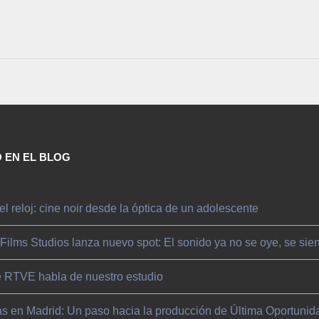
 EN EL BLOG
el reloj: cine noir desde la óptica de un adolescente
 Films Studios lanza nuevo spot: El sonido ya no se oye, se sie
e RTVE habla de nuestro estudio
as en Madrid: Un paso hacia la producción de Última Oportunid