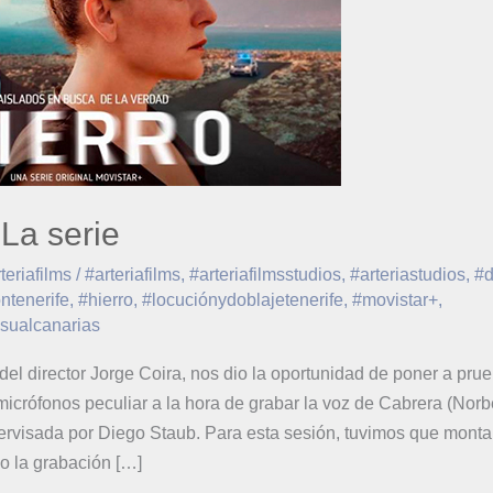
 La serie
rteriafilms
/
#arteriafilms
,
#arteriafilmsstudios
,
#arteriastudios
,
#d
ntenerife
,
#hierro
,
#locuciónydoblajetenerife
,
#movistar+
,
sualcanarias
 del director Jorge Coira, nos dio la oportunidad de poner a pru
icrófonos peculiar a la hora de grabar la voz de Cabrera (Norbe
rvisada por Diego Staub. Para esta sesión, tuvimos que montar
o la grabación […]