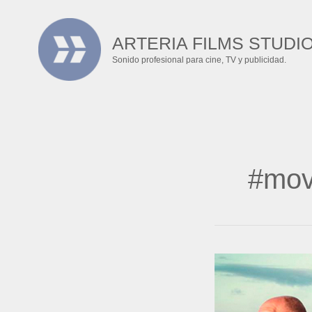
Ir
al
ARTERIA FILMS STUDI
contenido
Sonido profesional para cine, TV y publicidad.
#mov
\»Hierro\»
La
serie