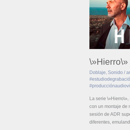
\»Hierro\»
Doblaje
,
Sonido
/
a
#estudiodegrabació
#producciónaudiovi
La serie \»Hierro\»,
con un montaje de m
sesión de ADR supe
diferentes, emuland