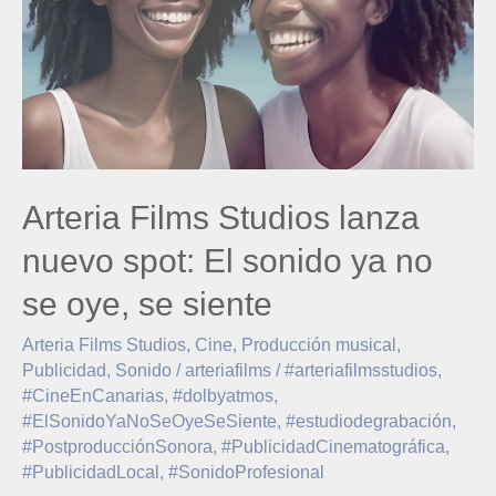
spot:
El
sonido
ya
no
se
oye,
Arteria Films Studios lanza
se
nuevo spot: El sonido ya no
siente
se oye, se siente
Arteria Films Studios
,
Cine
,
Producción musical
,
Publicidad
,
Sonido
/
arteriafilms
/
#arteriafilmsstudios
,
#CineEnCanarias
,
#dolbyatmos
,
#ElSonidoYaNoSeOyeSeSiente
,
#estudiodegrabación
,
#PostproducciónSonora
,
#PublicidadCinematográfica
,
#PublicidadLocal
,
#SonidoProfesional