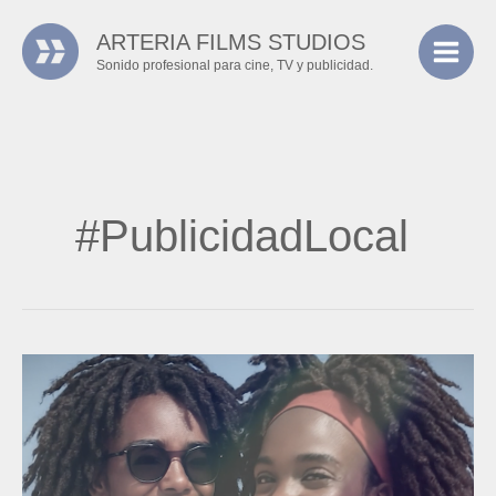
Ir
ARTERIA FILMS STUDIOS
al
Sonido profesional para cine, TV y publicidad.
contenido
#PublicidadLocal
Arteria
Films
Studios
lanza
nuevo