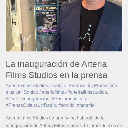
Studios
en
la
prensa
La inauguración de Arteria
Films Studios en la prensa
Arteria Films Studios
,
Doblaje
,
Producción
,
Producción
musical
,
Sonido
/
arteriafilms
/
#arteriafilmsstudios
,
#Cine
,
#inauguración
,
#Postproducción
,
#PrensaCultural
,
#Radio
,
#sonido
,
#tenerife
Arteria Films Studios La prensa ha hablado de la
inauguración de Arteria Films Studios. Estamos felices de