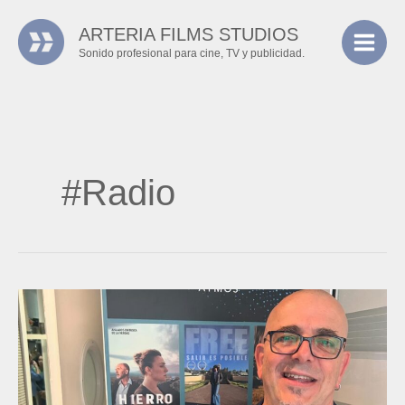
Ir
ARTERIA FILMS STUDIOS
al
Sonido profesional para cine, TV y publicidad.
contenido
#Radio
La
inauguración
de
Arteria
Films