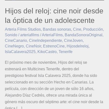
Hijos del reloj: cine noir desde
la óptica de un adolescente
Arteria Films Studios
,
Bandas sonoras
,
Cine
,
Producción
,
Sonido
/
arteriafilms
/
ArteriaFilms
,
BandaSonoraOriginal
,
CineCanario
,
CineIndependiente
,
CineJoven
,
CineNegro
,
CineNoir
,
EstrenoCine
,
Hijosdelreloj
,
IslaCalavera2025
,
KikoCastro
,
Tenerife
El próximo mes de noviembre, Hijos del reloj se
estrenará en Multicines Tenerife, dentro del
prestigioso festival Isla Calavera 2025, donde ha sido
seleccionado en su sección Hecho en Canarias. La
película, con dirección de un joven de sólo 16 años,
Alejandro Díaz Cedrés, ofrece una mirada única al
género más oscuro del séptimo arte: el cine noir desde la
óptica […]