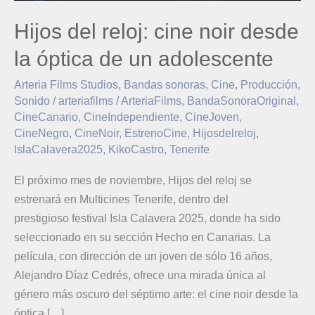
Hijos del reloj: cine noir desde
la óptica de un adolescente
Arteria Films Studios
,
Bandas sonoras
,
Cine
,
Producción
,
Sonido
/
arteriafilms
/
ArteriaFilms
,
BandaSonoraOriginal
,
CineCanario
,
CineIndependiente
,
CineJoven
,
CineNegro
,
CineNoir
,
EstrenoCine
,
Hijosdelreloj
,
IslaCalavera2025
,
KikoCastro
,
Tenerife
El próximo mes de noviembre, Hijos del reloj se
estrenará en Multicines Tenerife, dentro del
prestigioso festival Isla Calavera 2025, donde ha sido
seleccionado en su sección Hecho en Canarias. La
película, con dirección de un joven de sólo 16 años,
Alejandro Díaz Cedrés, ofrece una mirada única al
género más oscuro del séptimo arte: el cine noir desde la
óptica […]