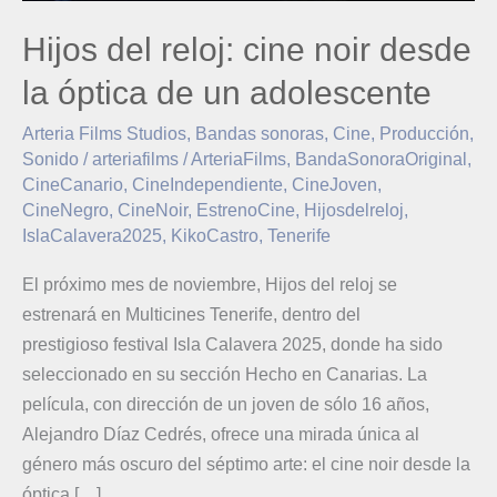
Hijos del reloj: cine noir desde
la óptica de un adolescente
Arteria Films Studios
,
Bandas sonoras
,
Cine
,
Producción
,
Sonido
/
arteriafilms
/
ArteriaFilms
,
BandaSonoraOriginal
,
CineCanario
,
CineIndependiente
,
CineJoven
,
CineNegro
,
CineNoir
,
EstrenoCine
,
Hijosdelreloj
,
IslaCalavera2025
,
KikoCastro
,
Tenerife
El próximo mes de noviembre, Hijos del reloj se
estrenará en Multicines Tenerife, dentro del
prestigioso festival Isla Calavera 2025, donde ha sido
seleccionado en su sección Hecho en Canarias. La
película, con dirección de un joven de sólo 16 años,
Alejandro Díaz Cedrés, ofrece una mirada única al
género más oscuro del séptimo arte: el cine noir desde la
óptica […]